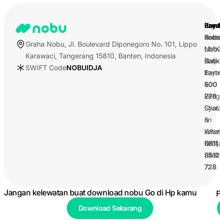
Pro
Lay
Kont
Pero
Tent
nobu
Graha Nobu, Jl. Boulevard Diponegoro No. 101, Lippo
UMK
Nob
Nob
Karawaci, Tangerang 15810, Banten, Indonesia
Korpo
Bank
Call
SWIFT Code
NOBUIDJA
Part
Laya
1
&
500
Peng
278
Syar
Chat
&
on
Kete
Wha
Kebij
0811
Site
8512
728
Jangan kelewatan buat download nobu Go di Hp kamu
F
Download Sekarang